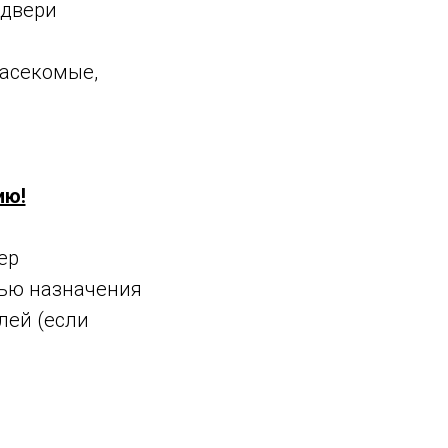
 двери
насекомые,
ию!
ер
лью назначения
лей (если