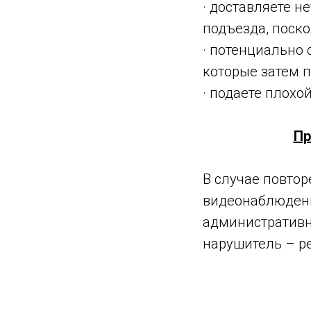
· доставляете н
подъезда, поско
· потенциально 
которые затем п
· подаете плох
Пр
В случае повто
видеонаблюдени
административн
нарушитель – ре