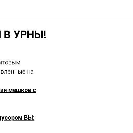
 В УРНЫ!
бытовым
овленные на
ния мешков с
мусором ВЫ: