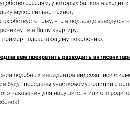
еудобство соседям, у которых балкон выходит к
льку мусор сильно пахнет;
способствуете тому, что в подъезде заведутся 
роникнут и в Вашу квартиру;
ой пример подрастающему поколению.
едлагаем прекратить разводить антисанитар
рения подобных инцидентов видеозаписи с кам
я будут переданы участковому полиции с це
ого наказания для нарушителя или его родите
бенок)!